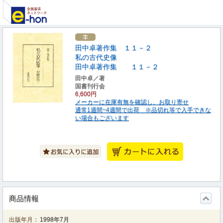
田中卓著作集 １１－２
私の古代史像
田中卓著作集 １１－２
田中卓／著
国書刊行会
6,600円
メーカーに在庫有無を確認し、お取り寄せ
通常1週間~4週間で出荷 ※品切れ等で入手できな
い場合もございます
商品情報
出版年月：
1998年7月