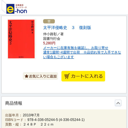
太平洋侵略史 ３ 復刻版
仲小路彰／著
国書刊行会
5,280円
メーカーに在庫有無を確認し、お取り寄せ
通常1週間~4週間で出荷 ※品切れ等で入手できな
い場合もございます
商品情報
出版年月：
2010年7月
ISBNコード：
978-4-336-05244-5
(
4-336-05244-1
)
頁数・縦：
２４８Ｐ ２２ｃｍ