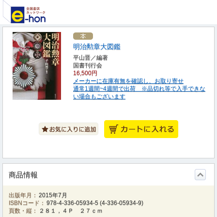
明治勲章大図鑑
平山晋／編著
国書刊行会
16,500円
メーカーに在庫有無を確認し、お取り寄せ
通常1週間~4週間で出荷 ※品切れ等で入手できな
い場合もございます
商品情報
出版年月：
2015年7月
ISBNコード：
978-4-336-05934-5
(
4-336-05934-9
)
頁数・縦：
２８１，４Ｐ ２７ｃｍ