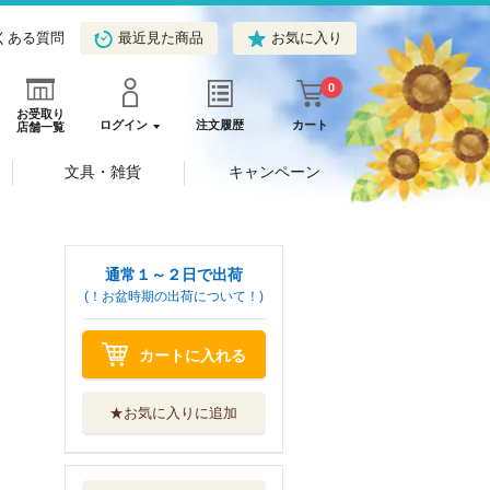
くある質問
最近見た商品
お気に入り
0
お受取り
ログイン
注文履歴
カート
店舗一覧
文具・雑貨
キャンペーン
通常１～２日で出荷
(！お盆時期の出荷について！)
カートに入れる
★お気に入りに追加
映画論叢 ７０
国書刊行会