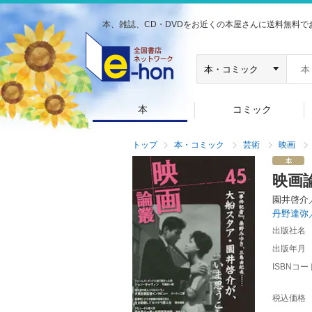
本、雑誌、CD・DVDをお近くの本屋さんに送料無料で
本
コミック
トップ
本・コミック
芸術
映画
映画
園井啓介
丹野達弥
出版社名
出版年月
ISBNコー
税込価格