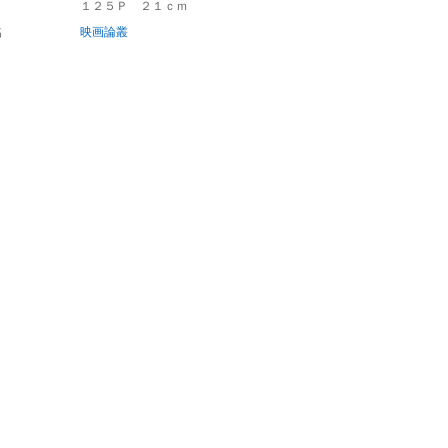
１２５Ｐ ２１ｃｍ
名
映画論叢