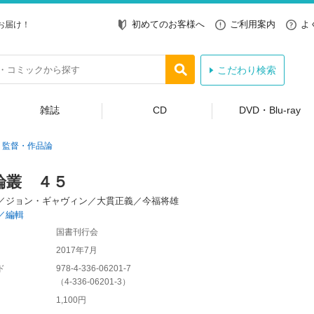
初めてのお客様へ
ご利用案内
よ
お届け！
こだわり検索
雑誌
CD
DVD・Blu-ray
監督・作品論
論叢 ４５
／ジョン・ギャヴィン／大貫正義／今福将雄
／編輯
国書刊行会
2017年7月
ド
978-4-336-06201-7
（
4-336-06201-3
）
1,100円