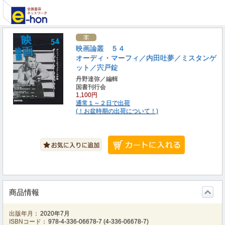
映画論叢 ５４
オーディ・マーフィ／内田吐夢／ミスタンゲ
ット／宍戸錠
丹野達弥／編輯
国書刊行会
1,100円
通常１～２日で出荷
(！お盆時期の出荷について！)
商品情報
出版年月：
2020年7月
ISBNコード：
978-4-336-06678-7
(
4-336-06678-7
)