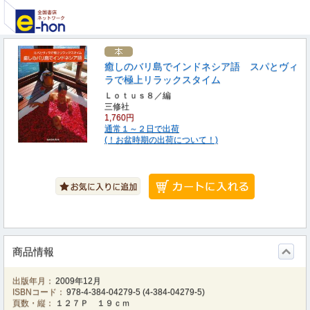
癒しのバリ島でインドネシア語 スパとヴィ
ラで極上リラックスタイム
Ｌｏｔｕｓ８／編
三修社
1,760円
通常１～２日で出荷
(！お盆時期の出荷について！)
商品情報
出版年月：
2009年12月
ISBNコード：
978-4-384-04279-5
(
4-384-04279-5
)
頁数・縦：
１２７Ｐ １９ｃｍ