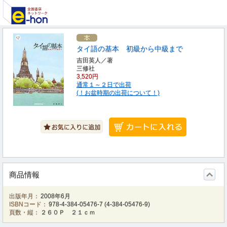
タイ語の基本 初級から中級まで
吉田英人／著
三修社
3,520円
通常１～２日で出荷
(！お盆時期の出荷について！)
商品情報
出版年月：
2008年6月
ISBNコード：
978-4-384-05476-7
(
4-384-05476-9
)
頁数・縦：
２６０Ｐ ２１ｃｍ