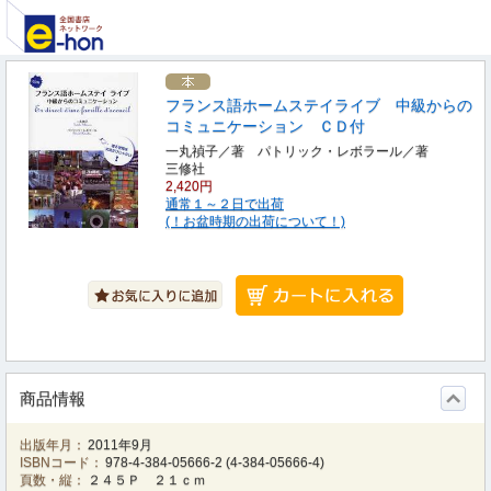
フランス語ホームステイライブ 中級からの
コミュニケーション ＣＤ付
一丸禎子／著 パトリック・レボラール／著
三修社
2,420円
通常１～２日で出荷
(！お盆時期の出荷について！)
商品情報
出版年月：
2011年9月
ISBNコード：
978-4-384-05666-2
(
4-384-05666-4
)
頁数・縦：
２４５Ｐ ２１ｃｍ