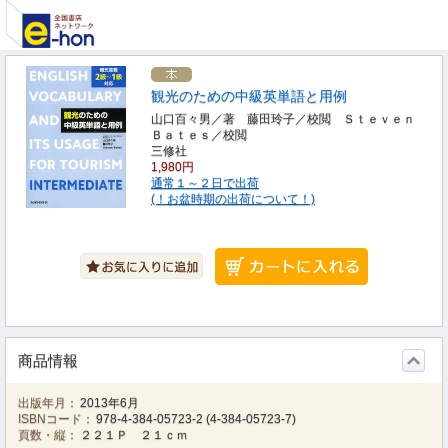
観光のための中級英単語と用例
山口百々男／著 藤田玲子／校閲 Ｓｔｅｖｅｎ
Ｂａｔｅｓ／校閲
三修社
1,980円
通常１～２日で出荷
(！お盆時期の出荷について！)
商品情報
出版年月：
2013年6月
ISBNコード：
978-4-384-05723-2
(
4-384-05723-7
)
頁数・縦：
２２１Ｐ ２１ｃｍ