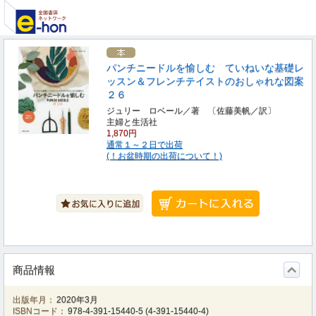
パンチニードルを愉しむ ていねいな基礎レ
ッスン＆フレンチテイストのおしゃれな図案
２６
ジュリー ロベール／著 〔佐藤美帆／訳〕
主婦と生活社
1,870円
通常１～２日で出荷
(！お盆時期の出荷について！)
商品情報
出版年月：
2020年3月
ISBNコード：
978-4-391-15440-5
(
4-391-15440-4
)