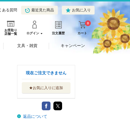
くある質問
最近見た商品
お気に入り
0
お受取り
ログイン
注文履歴
カート
店舗一覧
文具・雑貨
キャンペーン
現在ご注文できません
★お気に入りに追加
返品について