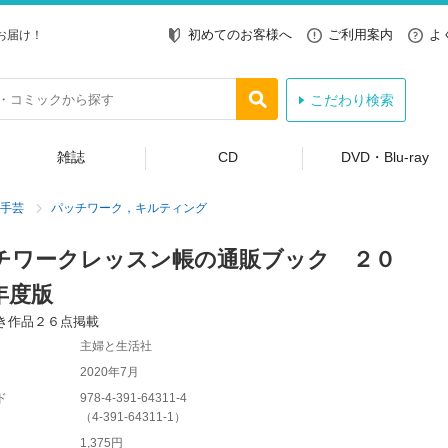
初めてのお客様へ
ご利用案内
よ
お届け！
こだわり検索
雑誌
CD
DVD・Blu-ray
手芸
パッチワーク，キルティング
チワークレッスン帳の通販ブック ２０
年度版
き作品２６点掲載
主婦と生活社
2020年7月
ド
978-4-391-64311-4
（
4-391-64311-1
）
1,375円