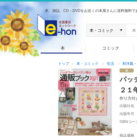
本、雑誌、CD・DVDをお近くの本屋さんに送料無料で
本
コミック
トップ
本・コミック
生活
和洋裁・
パッ
２１
作り方付
出版社名
出版年月
ISBNコー
税込価格