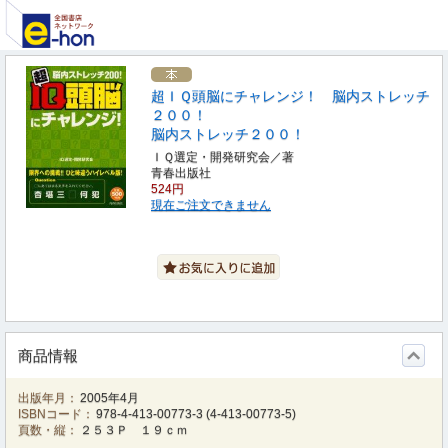
超ＩＱ頭脳にチャレンジ！ 脳内ストレッチ
２００！
脳内ストレッチ２００！
ＩＱ選定・開発研究会／著
青春出版社
524円
現在ご注文できません
商品情報
出版年月：
2005年4月
ISBNコード：
978-4-413-00773-3
(
4-413-00773-5
)
頁数・縦：
２５３Ｐ １９ｃｍ