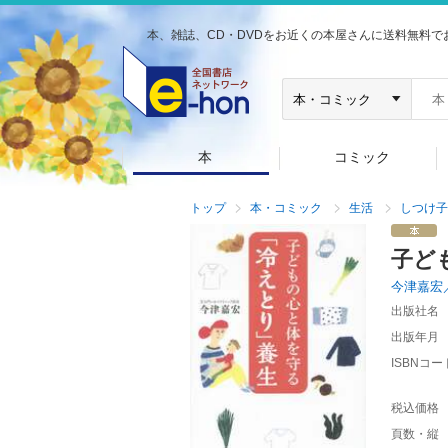
本、雑誌、CD・DVDをお近くの本屋さんに送料無料で
本
コミック
トップ
本・コミック
生活
しつけ子
子ど
今津嘉宏
出版社名
出版年月
ISBNコー
税込価格
頁数・縦