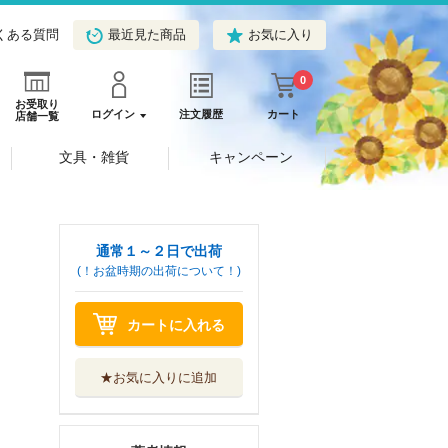
くある質問
最近見た商品
お気に入り
0
お受取り
ログイン
注文履歴
カート
店舗一覧
文具・雑貨
キャンペーン
通常１～２日で出荷
(！お盆時期の出荷について！)
カートに入れる
★お気に入りに追加