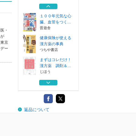
体温のすすめ
ワニブックス
１００年元気な心
臓、血管をつく...
晋遊舎
門医・
なが
健康保険が使える
、東京
漢方薬の事典
本デー
つちや書店
まずはコレだけ！
漢方薬 調剤＆...
じほう
病気知らずの名医
が食べている長...
ワニブックス
病気が逃げ出す上
返品について
体温のすすめ
ワニブックス
１００年元気な心
臓、血管をつく...