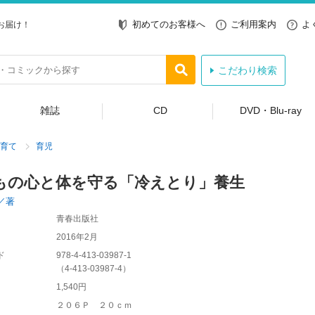
初めてのお客様へ
ご利用案内
よ
お届け！
こだわり検索
雑誌
CD
DVD・Blu-ray
育て
育児
もの心と体を守る「冷えとり」養生
／著
青春出版社
2016年2月
ド
978-4-413-03987-1
（
4-413-03987-4
）
1,540円
２０６Ｐ ２０ｃｍ