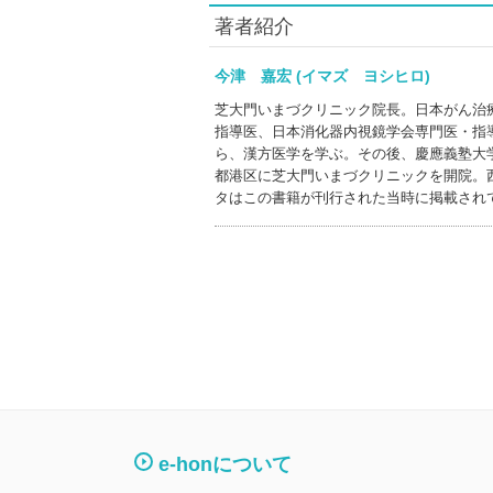
著者紹介
今津 嘉宏 (イマズ ヨシヒロ)
芝大門いまづクリニック院長。日本がん治
指導医、日本消化器内視鏡学会専門医・指
ら、漢方医学を学ぶ。その後、慶應義塾大
都港区に芝大門いまづクリニックを開院。
タはこの書籍が刊行された当時に掲載され
e-honについて