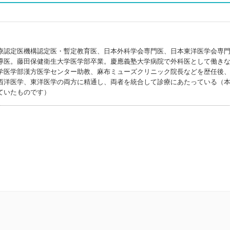
療認定医機構認定医・暫定教育医、日本外科学会専門医、日本東洋医学会専
導医。藤田保健衛生大学医学部卒業。慶應義塾大学病院で外科医として働き
学医学部漢方医学センター助教、麻布ミューズクリニック院長などを歴任後
西洋医学、東洋医学の両方に精通し、両者を統合して診療にあたっている（
ていたものです）