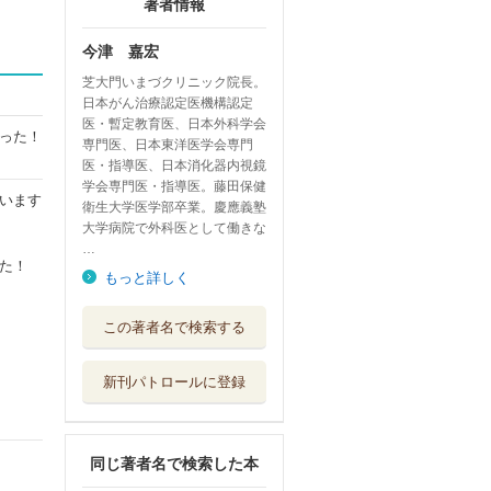
著者情報
今津 嘉宏
芝大門いまづクリニック院長。
日本がん治療認定医機構認定
医・暫定教育医、日本外科学会
った！
専門医、日本東洋医学会専門
医・指導医、日本消化器内視鏡
学会専門医・指導医。藤田保健
います
衛生大学医学部卒業。慶應義塾
大学病院で外科医として働きな
…
た！
もっと詳しく
まずはコレだけ！
この著者名で検索する
漢方薬 調剤＆...
じほう
新刊パトロールに登録
病気知らずの名医
が食べている長...
ワニブックス
同じ著者名で検索した本
病気が逃げ出す上