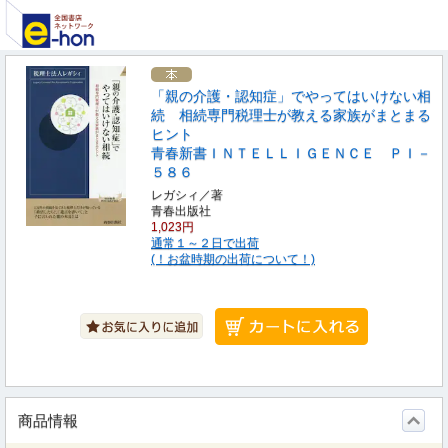
「親の介護・認知症」でやってはいけない相
続 相続専門税理士が教える家族がまとまる
ヒント
青春新書ＩＮＴＥＬＬＩＧＥＮＣＥ ＰＩ－
５８６
レガシィ／著
青春出版社
1,023円
通常１～２日で出荷
(！お盆時期の出荷について！)
商品情報