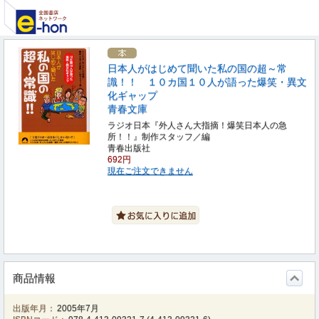
日本人がはじめて聞いた私の国の超～常
識！！ １０カ国１０人が語った爆笑・異文
化ギャップ
青春文庫
ラジオ日本『外人さん大指摘！爆笑日本人の急
所！！』制作スタッフ／編
青春出版社
692円
現在ご注文できません
商品情報
出版年月：
2005年7月