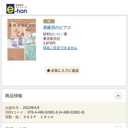
黒蝶貝のピアス
砂村かいり／著
東京創元社
1,870円
現在ご注文できません
商品情報
出版年月：
2023年4月
ISBNコード：
978-4-488-02891-6
(
4-488-02891-8
)
頁数・縦：
３６２Ｐ １９ｃｍ