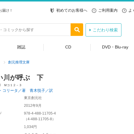
初めてのお客様へ
ご利用案内
よ
お届け！
こだわり検索
雑誌
CD
DVD・Blu-ray
創元推理文庫
い川が呼ぶ 下
庫 Ｍコ１２－３
・コリータ／著 青木悦子／訳
東京創元社
2012年9月
ド
978-4-488-11705-4
（
4-488-11705-8
）
1,034円