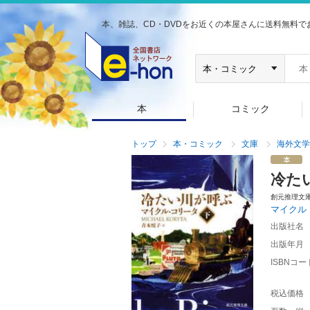
本、雑誌、CD・DVDをお近くの本屋さんに送料無料で
本
コミック
トップ
本・コミック
文庫
海外文学
冷た
創元推理文
マイクル
出版社名
出版年月
ISBNコー
税込価格