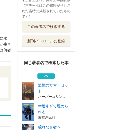
東京都生まれ。英米文学翻訳家
（本データはこの書籍が刊行さ
れた当時に掲載されていたもの
です）
穢れなき者へ
この著者名で検索する
新潮社
に水
新刊パトロールに登録
真夏の夜の悲劇
が生き
ハーパーコリン...
は何者
同じ著者名で検索した本
悪人すぎて憎めな
い
東京創元社
追憶のサマーセッ
ト
ハーパーコリン...
幸運すぎて埋めら
れる
東京創元社
穢れなき者へ