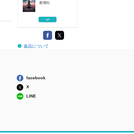
新潮社
真夏の夜の悲劇
ハーパーコリン...
悪人すぎて憎めな
返品について
い
東京創元社
追憶のサマーセッ
ト
ハーパーコリン...
facebook
幸運すぎて埋めら
X
れる
東京創元社
LINE
穢れなき者へ
新潮社
真夏の夜の悲劇
ハーパーコリン...