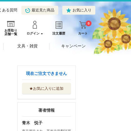
くある質問
最近見た商品
お気に入り
0
お受取り
ログイン
注文履歴
カート
店舗一覧
文具・雑貨
キャンペーン
現在ご注文できません
★お気に入りに追加
著者情報
青木 悦子