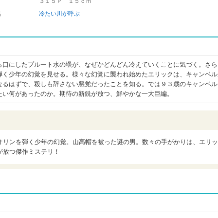
３１５Ｐ １５ｃｍ
名
冷たい川が呼ぶ
ら口にしたプルート水の壜が、なぜかどんどん冷えていくことに気づく。さら
弾く少年の幻覚を見せる。様々な幻覚に襲われ始めたエリックは、キャンベル
なるはずで、殺しも辞さない悪党だったことを知る。では９３歳のキャンベル
たい何があったのか。期待の新鋭が放つ、鮮やかな一大巨編。
オリンを弾く少年の幻覚。山高帽を被った謎の男。数々の手がかりは、エリッ
が放つ傑作ミステリ！