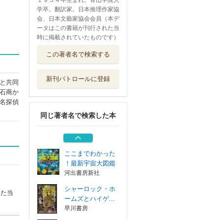
１９５４年生まれ。青山学院大
学卒。翻訳家。日本推理作家協
会、日本文藝家協会会員（本デ
ータはこの書籍が刊行された当
時に掲載されていたものです）
シャーロック・ホ
この著者名で検索する
ームズとハイゲ...
早川書房
新刊パトロールに登録
と共同
シャーロック・ホ
石商か
ームズの事件録...
名探偵
ハーパーコリン...
同じ著者名で検索した本
スミソニアン宇宙
大図鑑
河出書房新社
ここまでわかった
！最新宇宙大図鑑
河出書房新社
シャーロック・ホ
れた当
ームズとハイゲ...
早川書房