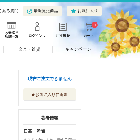
くある質問
最近見た商品
お気に入り
0
お受取り
ログイン
注文履歴
カート
店舗一覧
文具・雑貨
キャンペーン
現在ご注文できません
★お気に入りに追加
著者情報
日暮 雅通