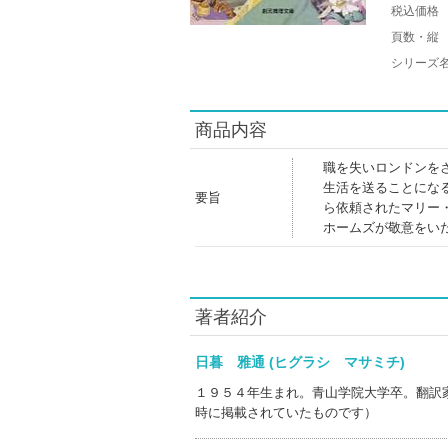
税込価格
頁数・縦
シリーズ
商品内容
職を失いロンドンを
生活を送ることにな
要旨
ら依頼されたマリー
ホームズが敬意をいだ
著者紹介
日暮 雅通 (ヒグラシ マサミチ)
１９５４年生まれ。青山学院大学卒。翻訳
時に掲載されていたものです）