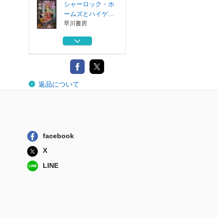
シャーロック・ホ
ームズとハイゲ...
早川書房
シャーロック・ホ
ームズの事件録...
ハーパーコリン...
スミソニアン宇宙
返品について
大図鑑
河出書房新社
ここまでわかった
！最新宇宙大図鑑
河出書房新社
facebook
シャーロック・ホ
X
ームズとハイゲ...
早川書房
LINE
シャーロック・ホ
ームズとハイゲ...
早川書房
シャーロック・ホ