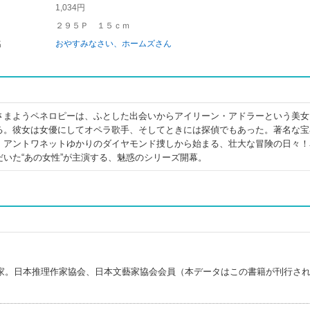
1,034円
２９５Ｐ １５ｃｍ
名
おやすみなさい、ホームズさん
さまようペネロピーは、ふとした出会いからアイリーン・アドラーという美女
る。彼女は女優にしてオペラ歌手、そしてときには探偵でもあった。著名な宝
・アントワネットゆかりのダイヤモンド捜しから始まる、壮大な冒険の日々！
いた“あの女性”が主演する、魅惑のシリーズ開幕。
家。日本推理作家協会、日本文藝家協会会員（本データはこの書籍が刊行さ