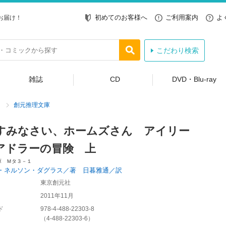
初めてのお客様へ
ご利用案内
よ
お届け！
こだわり検索
雑誌
CD
DVD・Blu-ray
創元推理文庫
すみなさい、ホームズさん アイリー
アドラーの冒険 上
庫 Ｍタ３－１
・ネルソン・ダグラス／著 日暮雅通／訳
東京創元社
2011年11月
ド
978-4-488-22303-8
（
4-488-22303-6
）