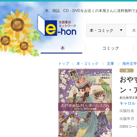
本、雑誌、CD・DVDをお近くの本屋さんに送料無料で
本
コミック
トップ
本・コミック
文庫
海外文学
おや
ン・
創元推理文
キャロル
出版社名
出版年月
ISBNコー