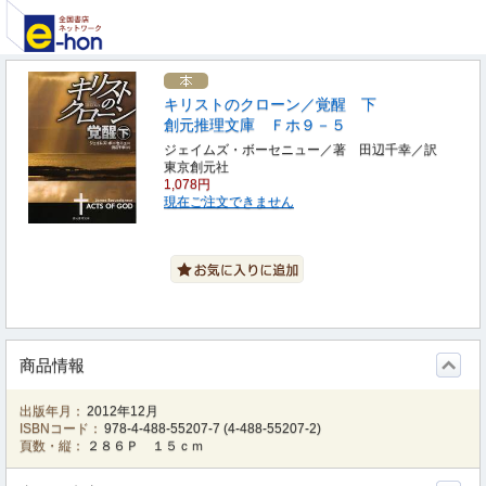
キリストのクローン／覚醒 下
創元推理文庫 Ｆホ９－５
ジェイムズ・ボーセニュー／著 田辺千幸／訳
東京創元社
1,078円
現在ご注文できません
商品情報
出版年月：
2012年12月
ISBNコード：
978-4-488-55207-7
(
4-488-55207-2
)
頁数・縦：
２８６Ｐ １５ｃｍ