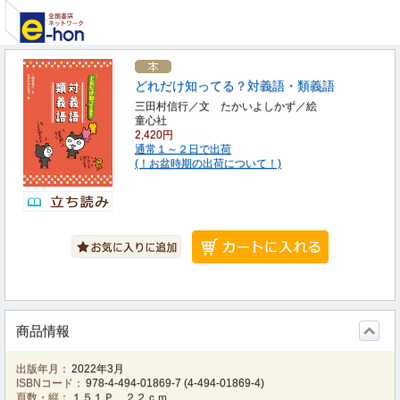
どれだけ知ってる？対義語・類義語
三田村信行／文 たかいよしかず／絵
童心社
2,420円
通常１～２日で出荷
(！お盆時期の出荷について！)
商品情報
出版年月：
2022年3月
ISBNコード：
978-4-494-01869-7
(
4-494-01869-4
)
頁数・縦：
１５１Ｐ ２２ｃｍ