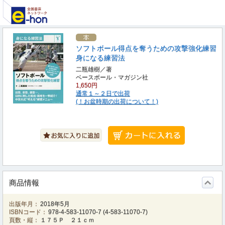
ソフトボール得点を奪うための攻撃強化練習
身になる練習法
二瓶雄樹／著
ベースボール・マガジン社
1,650円
通常１～２日で出荷
(！お盆時期の出荷について！)
商品情報
出版年月：
2018年5月
ISBNコード：
978-4-583-11070-7
(
4-583-11070-7
)
頁数・縦：
１７５Ｐ ２１ｃｍ