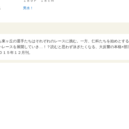
１８９Ｐ １８ｃｍ
名
男水！
ち東ヶ丘の選手たちはそれぞれのレースに挑む。一方、仁科たちを始めとする
いレースを展開していき…！？読むと思わず泳ぎたくなる、大反響の本格×部
０１５年１２月刊。