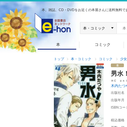
本、雑誌、CD・DVDをお近くの本屋さんに送料無料で
本
コミック
トップ
本・コミック
コミック
少女
男水
ＨＣ ｏｎ
木内たつ
出版社名
出版年月
ISBNコー
税込価格