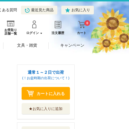
くある質問
最近見た商品
お気に入り
0
お受取り
ログイン
注文履歴
カート
店舗一覧
文具・雑貨
キャンペーン
通常１～２日で出荷
(！お盆時期の出荷について！)
カートに入れる
★お気に入りに追加
男水！ ＣＯＵＲ
ＳＥ ６
白泉社