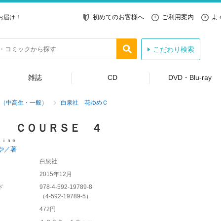
初めてのお客様へ
ご利用案内
よ
お届け！
こだわり検索
雑誌
CD
DVD・Blu-ray
（中高生・一般）
白泉社 花ゆめＣ
！ ＣＯＵＲＳＥ ４
ｌｉｎｅ
や／著
白泉社
2015年12月
ド
978-4-592-19789-8
（
4-592-19789-5
）
472円