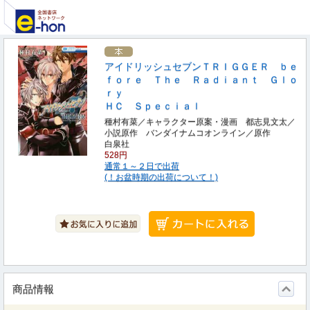
アイドリッシュセブンＴＲＩＧＧＥＲ ｂｅ
ｆｏｒｅ Ｔｈｅ Ｒａｄｉａｎｔ Ｇｌｏ
ｒｙ
ＨＣ Ｓｐｅｃｉａｌ
種村有菜／キャラクター原案・漫画 都志見文太／
小説原作 バンダイナムコオンライン／原作
白泉社
528円
通常１～２日で出荷
(！お盆時期の出荷について！)
商品情報