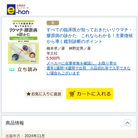
すべての臨床医が知っておきたいリウマチ・
膠原病の診かた これならわかる！主要徴候
から導く鑑別診断のポイント
橋本求／著 神野定男／著
羊土社
5,500円
メーカーに在庫有無を確認し、お取り寄せ
通常1週間~4週間で出荷 ※品切れ等で入手できな
い場合もございます
商品情報
出版年月：
2024年11月