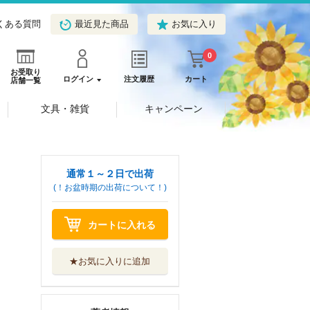
くある質問
最近見た商品
お気に入り
0
お受取り
ログイン
注文履歴
カート
店舗一覧
文具・雑貨
キャンペーン
通常１～２日で出荷
(！お盆時期の出荷について！)
カートに入れる
★お気に入りに追加