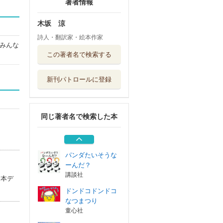
著者情報
木坂 涼
詩人・翻訳家・絵本作家
みんな
せかいをみてきた
この著者名で検索する
ペンギンくん
好学社
新刊パトロールに登録
ママ・だいすき
光村教育図書
同じ著者名で検索した本
１がかけたよ
岩崎書店
パンダたいそうな
ーんだ？
講談社
（本デ
ドンドコドンドコ
なつまつり
童心社