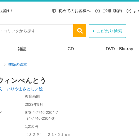
初めてのお客様へ
ご利用案内
よ
お届け！
こだわり検索
雑誌
CD
DVD・Blu-ray
季節の絵本
ウィンべんとう
文 いりやまさとし／絵
教育画劇
2023年9月
ド
978-4-7746-2304-7
（
4-7746-2304-0
）
1,210円
〔３２Ｐ〕 ２１×２１ｃｍ