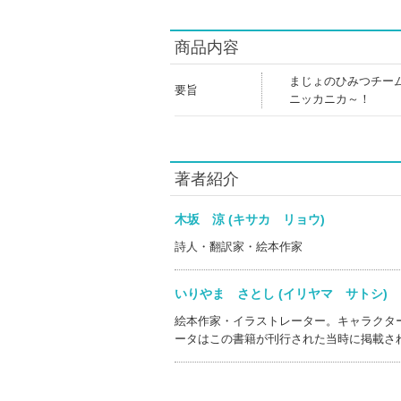
商品内容
まじょのひみつチー
要旨
ニッカニカ～！
著者紹介
木坂 涼 (キサカ リョウ)
詩人・翻訳家・絵本作家
いりやま さとし (イリヤマ サトシ
絵本作家・イラストレーター。キャラクタ
ータはこの書籍が刊行された当時に掲載さ