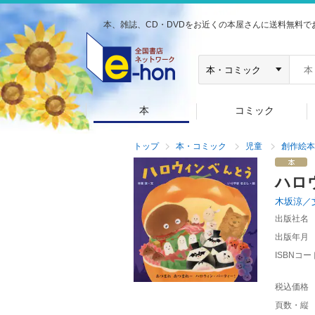
本、雑誌、CD・DVDをお近くの本屋さんに送料無料で
本
コミック
トップ
本・コミック
児童
創作絵本
ハロ
木坂涼／
出版社名
出版年月
ISBNコー
税込価格
頁数・縦