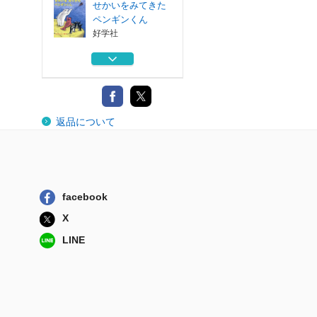
せかいをみてきた
ペンギンくん
好学社
ママ・だいすき
光村教育図書
１がかけたよ
返品について
岩崎書店
パンダたいそうな
ーんだ？
講談社
facebook
ドンドコドンドコ
X
なつまつり
童心社
LINE
せかいをみてきた
ペンギンくん
好学社
ママ・だいすき