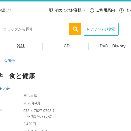
初めてのお客様へ
ご利用案内
よ
お届け！
こだわり検索
雑誌
CD
DVD・Blu-ray
栄養学
学 食と健康
子／著
三共出版
2020年4月
ド
978-4-7827-0793-7
（
4-7827-0793-2
）
2,420円