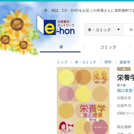
本、雑誌、CD・DVDをお近くの本屋さんに送料無料で
本
コミック
トップ
本・コミック
理学
家政学
栄養
第５版
堀口美恵
出版社名
出版年月
ISBNコー
税込価格