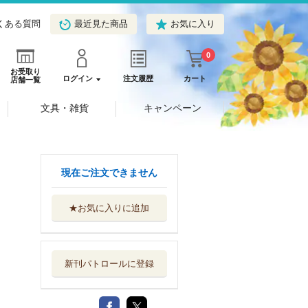
くある質問
最近見た商品
お気に入り
0
お受取り
ログイン
注文履歴
カート
店舗一覧
文具・雑貨
キャンペーン
現在ご注文できません
★お気に入りに追加
新刊パトロールに登録