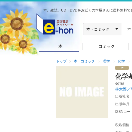
本、雑誌、CD・DVDをお近くの本屋さんに送料無料で
本
コミック
トップ
本・コミック
理学
化学
化学
全訂版
林太郎／
出版社名
出版年月
ISBNコー
税込価格