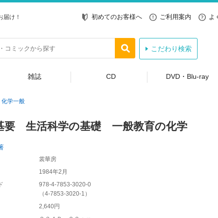
初めてのお客様へ
ご利用案内
よ
お届け！
こだわり検索
雑誌
CD
DVD・Blu-ray
化学一般
基要 生活科学の基礎 一般教育の化学
著
裳華房
1984年2月
ド
978-4-7853-3020-0
（
4-7853-3020-1
）
2,640円