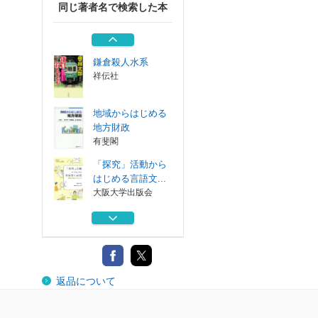
同じ著者名で検索した本
「高太郎」の和食
東京・渋谷の...
主婦と生活社
鎌倉殺人水系
祥伝社
地域からはじめる
地方財政
有斐閣
「探究」活動から
はじめる言語文...
大阪大学出版会
海道の人類史 海
域アジア・オセ...
京都大学学術出...
「高太郎」の和食
返品について
東京・渋谷の...
主婦と生活社
鎌倉殺人水系