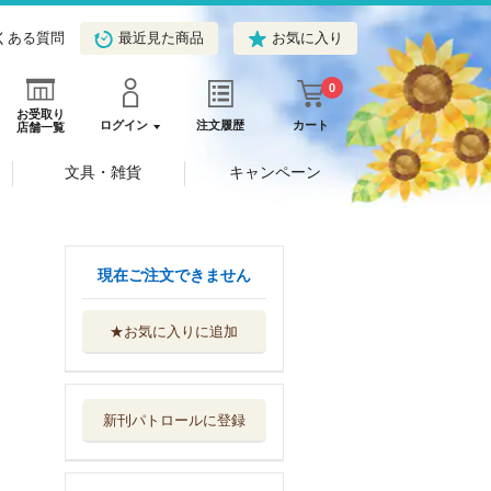
くある質問
最近見た商品
お気に入り
0
お受取り
ログイン
注文履歴
カート
店舗一覧
文具・雑貨
キャンペーン
現在ご注文できません
★お気に入りに追加
「探究」活動から
はじめる言語文...
大阪大学出版会
新刊パトロールに登録
海道の人類史 海
域アジア・オセ...
京都大学学術出...