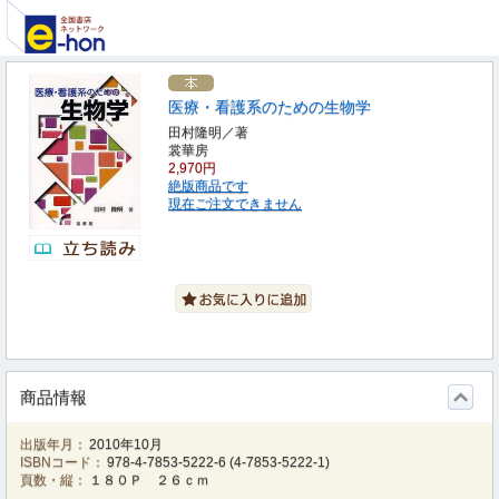
医療・看護系のための生物学
田村隆明／著
裳華房
2,970円
絶版商品です
現在ご注文できません
商品情報
出版年月：
2010年10月
ISBNコード：
978-4-7853-5222-6
(
4-7853-5222-1
)
頁数・縦：
１８０Ｐ ２６ｃｍ