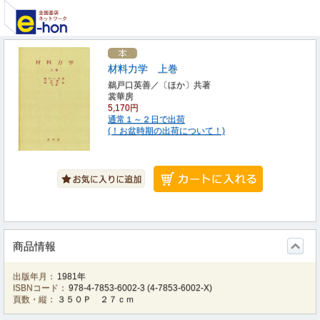
材料力学 上巻
鵜戸口英善／〔ほか〕共著
裳華房
5,170円
通常１～２日で出荷
(！お盆時期の出荷について！)
商品情報
出版年月：
1981年
ISBNコード：
978-4-7853-6002-3
(
4-7853-6002-X
)
頁数・縦：
３５０Ｐ ２７ｃｍ