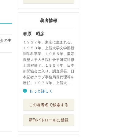
著者情報
春原 昭彦
会の主
１９２７年、東京に生まれる。
１９５３年、上智大学文学部新
聞学科卒業。１９５５年、慶応
義塾大学大学院社会学研究科修
士課程修了。１９５４年、日本
新聞協会に入り、調査課長、日
本記者クラブ事務局長代理等を
歴任。１９７６年、上智大 …
もっと詳しく
この著者名で検索する
新刊パトロールに登録