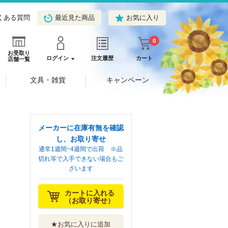
くある質問
最近見た商品
お気に入り
0
お受取り
ログイン
注文履歴
カート
店舗一覧
文具・雑貨
キャンペーン
メーカーに在庫有無を確認
し、お取り寄せ
通常1週間~4週間で出荷 ※品
切れ等で入手できない場合もご
ざいます
カートに入れる
（お取り寄せ）
★お気に入りに追加