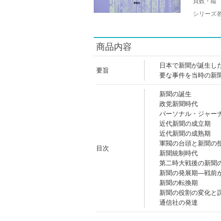
頁数・縦
シリーズ
商品内容
日本で新聞が誕生し
要旨
要な事件を当時の新
新聞の誕生
政党新聞時代
パーソナル・ジャー
近代新聞の成立期
近代新聞の成熟期
軍閥の台頭と新聞の
目次
新聞統制時代
第二時大戦後の新聞
新聞の発展期―戦前
新聞の転換期
新聞の役割の変化と
通信社の発達