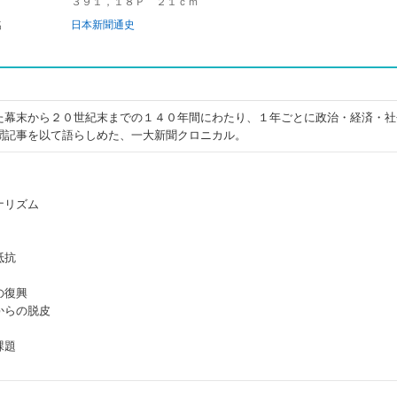
３９１，１８Ｐ ２１ｃｍ
名
日本新聞通史
た幕末から２０世紀末までの１４０年間にわたり、１年ごとに政治・経済・社
聞記事を以て語らしめた、一大新聞クロニカル。
ナリズム
抵抗
の復興
からの脱皮
課題