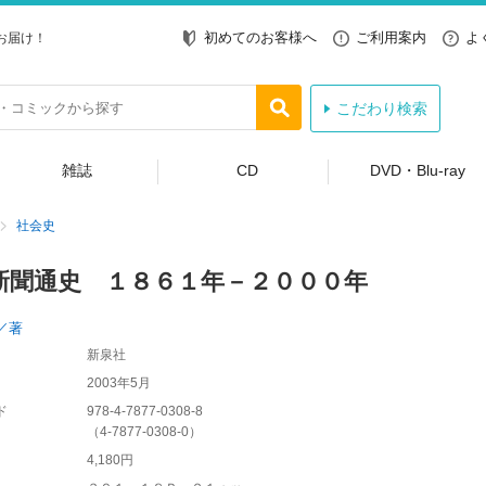
初めてのお客様へ
ご利用案内
よ
お届け！
こだわり検索
雑誌
CD
DVD・Blu-ray
社会史
新聞通史 １８６１年－２０００年
／著
新泉社
2003年5月
ド
978-4-7877-0308-8
（
4-7877-0308-0
）
4,180円