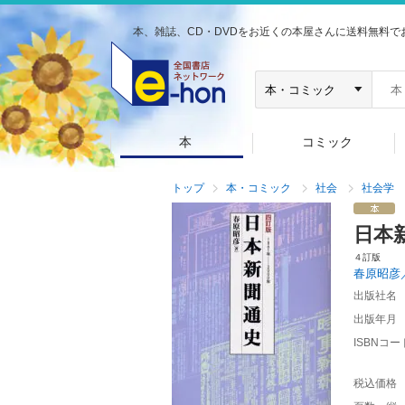
本、雑誌、CD・DVDをお近くの本屋さんに送料無料で
本
コミック
トップ
本・コミック
社会
社会学
日本
４訂版
春原昭彦
出版社名
出版年月
ISBNコー
税込価格