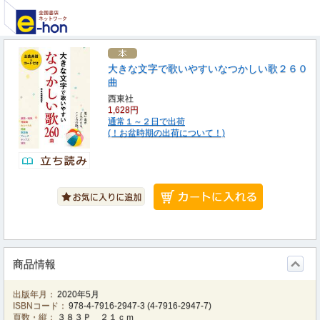
大きな文字で歌いやすいなつかしい歌２６０
曲
西東社
1,628円
通常１～２日で出荷
(！お盆時期の出荷について！)
商品情報
出版年月：
2020年5月
ISBNコード：
978-4-7916-2947-3
(
4-7916-2947-7
)
頁数・縦：
３８３Ｐ ２１ｃｍ