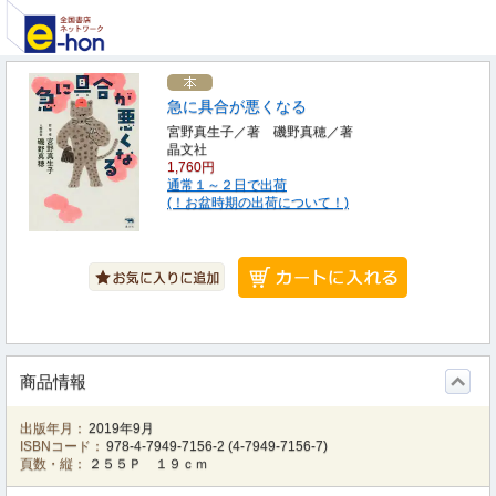
急に具合が悪くなる
宮野真生子／著 磯野真穂／著
晶文社
1,760円
通常１～２日で出荷
(！お盆時期の出荷について！)
商品情報
出版年月：
2019年9月
ISBNコード：
978-4-7949-7156-2
(
4-7949-7156-7
)
頁数・縦：
２５５Ｐ １９ｃｍ