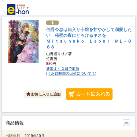
伯爵令息は箱入り令嬢を甘やかして溺愛した
い 秘蜜の夜にとろけるキスを
Ｍｉｔｓｕｎｅｋｏ Ｌａｂｅｌ ＭＬ－０
６８
山野辺りり／著
竹書房
880円
通常１～２日で出荷
(！お盆時期の出荷について！)
商品情報
出版年月：
2019年10月