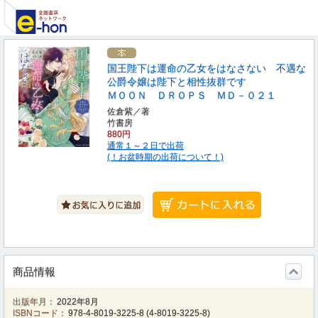
国王陛下は運命の乙女をはなさない 不遇な
公爵令嬢は陛下と相性抜群です
ＭＯＯＮ ＤＲＯＰＳ ＭＤ－０２１
佐倉紫／著
竹書房
880円
通常１～２日で出荷
(！お盆時期の出荷について！)
商品情報
出版年月：
2022年8月
ISBNコード：
978-4-8019-3225-8
(
4-8019-3225-8
)