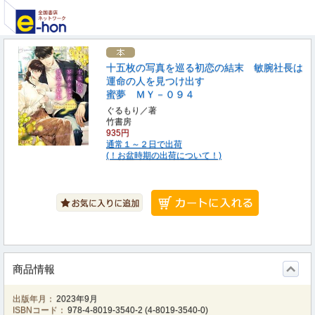
十五枚の写真を巡る初恋の結末 敏腕社長は
運命の人を見つけ出す
蜜夢 ＭＹ－０９４
ぐるもり／著
竹書房
935円
通常１～２日で出荷
(！お盆時期の出荷について！)
商品情報
出版年月：
2023年9月
ISBNコード：
978-4-8019-3540-2
(
4-8019-3540-0
)