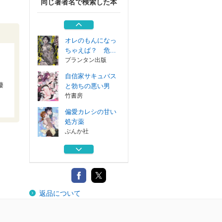
同じ著者名で検索した本
放課後アンデッド
アルファポリス
オレのもんになっ
ちゃえば？ 危...
プランタン出版
自信家サキュバス
棲
と勃ちの悪い男
竹書房
偏愛カレシの甘い
処方薬
ぶんか社
雌お兄さんがおれ
の理性を壊す
竹書房
放課後アンデッド
返品について
アルファポリス
オレのもんになっ