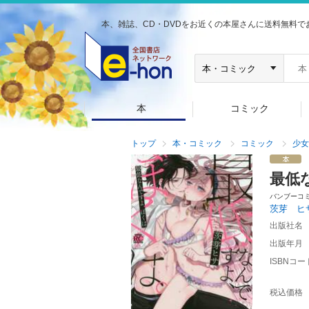
本、雑誌、CD・DVDをお近くの本屋さんに送料無料で
本
コミック
トップ
本・コミック
コミック
少女
最低
バンブーコ
茨芽 ヒ
出版社名
出版年月
ISBNコー
税込価格