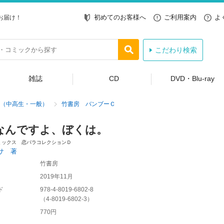
初めてのお客様へ
ご利用案内
よ
お届け！
こだわり検索
雑誌
CD
DVD・Blu-ray
（中高生・一般）
竹書房 バンブーＣ
なんですよ、ぼくは。
ミックス 恋パラコレクションＤ
サ 著
竹書房
2019年11月
ド
978-4-8019-6802-8
（
4-8019-6802-3
）
770円