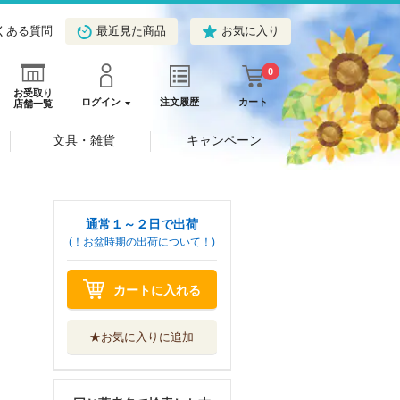
くある質問
最近見た商品
お気に入り
0
お受取り
ログイン
注文履歴
カート
店舗一覧
文具・雑貨
キャンペーン
通常１～２日で出荷
(！お盆時期の出荷について！)
偏愛カレシの甘い
カートに入れる
処方薬
ぶんか社
★お気に入りに追加
雌お兄さんがおれ
の理性を壊す
竹書房