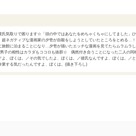
彼氏気取りで困ります☆「頭の中ではあなたをめちゃくちゃにしてました」ひ
、超ネガティブな漫画家の夕壱が自殺をしようとしていたところをとめる…！
に旅館に泊まることになり…夕壱が描いたエッチな漫画を見てたらムラムラし
暗男子の相性はカラダもココロも抜群☆ 偶然付き合うことになった二人の同
すよ、ぼくは。／その気でしたよ、ぼくは。／彼氏なんですよ、ぼくは。／と
業する気だったんですよ、ぼくは。(描き下ろし)