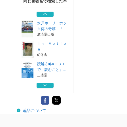
同じ著者名で検索した本
働き方の科学 エ
ビデンスが明か...
ダイヤモンド社
水戸ホーリーホッ
ク葵の奇跡 「...
廣済堂出版
Ｉｎ Ｍｏｔｉｏ
ｎ
幻冬舎
読解方略×ＩＣＴ
で「読むこと」...
三省堂
世界のヌードル図
鑑 １１７の国...
誠文堂新光社
働き方の科学 エ
返品について
ビデンスが明か...
ダイヤモンド社
水戸ホーリーホッ