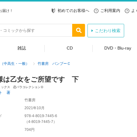
初めてのお客様へ
ご利用案内
よ
お届け！
こだわり検索
雑誌
CD
DVD・Blu-ray
（中高生・一般）
竹書房 バンブーＣ
様は乙女をご所望です 下
ミックス 恋パラコレクションＤ
ト 著
竹書房
2021年10月
ド
978-4-8019-7445-6
（
4-8019-7445-7
）
704円