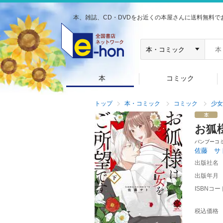
本、雑誌、CD・DVDをお近くの本屋さんに送料無料で
本
コミック
トップ
本・コミック
コミック
少女
お狐
バンブーコ
佐藤 サ
出版社名
出版年月
ISBNコー
税込価格