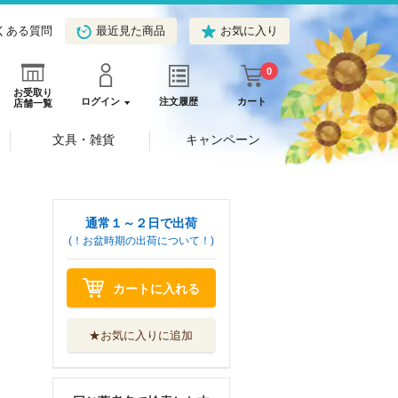
くある質問
最近見た商品
お気に入り
0
お受取り
ログイン
注文履歴
カート
店舗一覧
文具・雑貨
キャンペーン
通常１～２日で出荷
(！お盆時期の出荷について！)
読解方略×ＩＣＴ
カートに入れる
で「読むこと」...
三省堂
★お気に入りに追加
世界のヌードル図
鑑 １１７の国...
誠文堂新光社