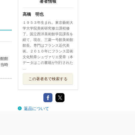
著者情報
高橋 明也
１９５３年生まれ。東京藝術大
学大学院美術研究修士課程修
了。国立西洋美術館学芸課長を
経て、現在、三菱一号館美術館
館長。専門はフランス近代美
術。２０１０年にフランス芸術
文化勲章シュヴァリエ受章（本
術館館
データはこの書籍が刊行された
た当時
…
この著者名で検索する
返品について