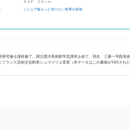
６３Ｐ ２９ｃｍ
名
ジュニア版もっと知りたい世界の美術
術研究修士課程修了。国立西洋美術館学芸課長を経て、現在、三菱一号館美
にフランス芸術文化勲章シュヴァリエ受章（本データはこの書籍が刊行され