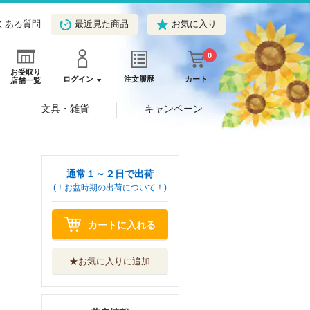
くある質問
最近見た商品
お気に入り
0
お受取り
ログイン
注文履歴
カート
店舗一覧
文具・雑貨
キャンペーン
通常１～２日で出荷
(！お盆時期の出荷について！)
カートに入れる
★お気に入りに追加