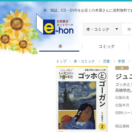
本、雑誌、CD・DVDをお近くの本屋さんに送料無料で
本
コミック
トップ
本・コミック
児童
学習
ジュ
ゴッホと
高橋明也
出版社名
出版年月
ISBNコー
税込価格