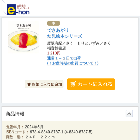
できあがり
幼児絵本シリーズ
彦坂有紀／さく もりといずみ／さく
福音館書店
1,210円
通常１～２日で出荷
(！お盆時期の出荷について！)
商品情報
出版年月：
2024年5月
ISBNコード：
978-4-8340-8787-1
(
4-8340-8787-5
)
頁数・縦：
２４Ｐ ２２ｃｍ