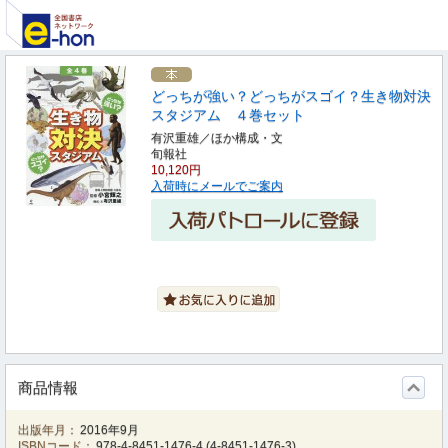
どっちが強い？どっちがスゴイ？生き物対決
スタジアム ４巻セット
有沢重雄／ほか構成・文
旬報社
10,120円
入荷時にメールでご案内
商品情報
出版年月：
2016年9月
ISBNコード：
978-4-8451-1476-4
(
4-8451-1476-3
)