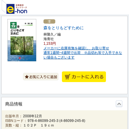
森をとりもどすために
林隆久／編
海青社
1,153円
メーカーに在庫有無を確認し、お取り寄せ
通常1週間~4週間で出荷 ※品切れ等で入手できな
い場合もございます
商品情報
出版年月：
2008年12月
ISBNコード：
978-4-86099-245-3
(
4-86099-245-8
)
頁数・縦：
１０２Ｐ １９ｃｍ