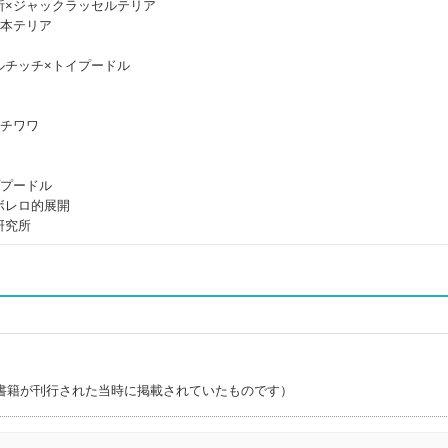
所×ジャックラッセルテリア
日本テリア
ルチッチ×トイプードル
×チワワ
ププードル
ボレロ的展開
研究所
書籍が刊行された当時に掲載されていたものです）