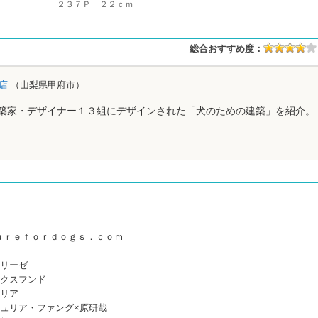
２３７Ｐ ２２ｃｍ
総合おすすめ度：
本店
（山梨県甲府市）
築家・デザイナー１３組にデザインされた「犬のための建築」を紹介。
ｕｒｅｆｏｒｄｏｇｓ．ｃｏｍ
フリーゼ
ックスフンド
テリア
ュリア・ファング×原研哉