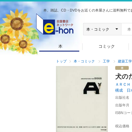
本、雑誌、CD・DVDをお近くの本屋さんに送料無料で
本
コミック
トップ
本・コミック
工学
建築工学
犬の
ＡＲＣＨ
構成 日
出版社名
出版年月
ISBNコー
税込価格