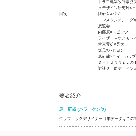
トラフ建築設計事務
原デザイン研究所×
目次
隈研吾×パグ
コンスタンチン・グ
展覧会
内藤廣×スピッツ
ライザー＋ウメモト
伊東豊雄×柴犬
坂茂×パピヨン
原研哉×ティーカッ
Ｄ－ＴＵＮＮＥＬの
対談２ 原デザイン
著者紹介
原 研哉 (ハラ ケンヤ)
グラフィックデザイナー（本データはこの