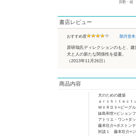
頁数・縦
書店レビュー
おすすめ度
朗月堂
原研哉氏ディレクションのもと、建
犬と人の新たな関係性を提案。
（2013年11月26日）
商品内容
犬のための建築
ａｒｃｈｉｔｅｃｔ
ＭＶＲＤＶ×ビーグル
妹島和世×ビション
アトリエ・ワン×ダ
藤本壮介×ボストン
対談１ 藤本壮介×ジ