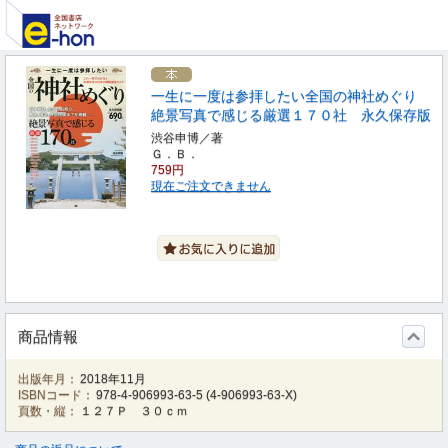
一生に一度は参拝したい全国の神社めぐり
絶景写真で感じる厳選１７０社 永久保存版
渋谷申博／著
Ｇ．Ｂ．
759円
現在ご注文できません
商品情報
出版年月：
2018年11月
ISBNコード：
978-4-906993-63-5
(
4-906993-63-X
)
頁数・縦：
１２７Ｐ ３０ｃｍ