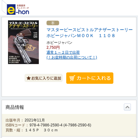
マスターピースピストルアナザーストーリー
ホビージャパンＭＯＯＫ １１０８
ホビージャパン
2,750円
通常１～２日で出荷
(！お盆時期の出荷について！)
商品情報
出版年月：
2021年11月
ISBNコード：
978-4-7986-2590-4
(
4-7986-2590-6
)
頁数・縦：
１４５Ｐ ３０ｃｍ