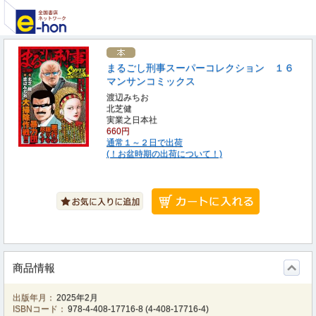
まるごし刑事スーパーコレクション １６
マンサンコミックス
渡辺みちお
北芝健
実業之日本社
660円
通常１～２日で出荷
(！お盆時期の出荷について！)
商品情報
出版年月：
2025年2月
ISBNコード：
978-4-408-17716-8
(
4-408-17716-4
)