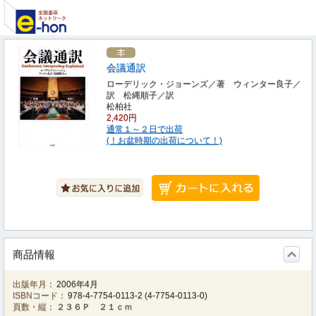
会議通訳
ローデリック・ジョーンズ／著 ウィンター良子／
訳 松縄順子／訳
松柏社
2,420円
通常１～２日で出荷
(！お盆時期の出荷について！)
商品情報
出版年月：
2006年4月
ISBNコード：
978-4-7754-0113-2
(
4-7754-0113-0
)
頁数・縦：
２３６Ｐ ２１ｃｍ