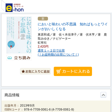
においと味わいの不思議 知ればもっとワイ
ンがおいしくなる
東原和成／著 佐々木佳津子／著 伏木亨／著 鹿
取みゆき／ナビゲーター
虹有社
2,420円
通常１～２日で出荷
(！お盆時期の出荷について！)
商品情報
出版年月：
2013年9月
ISBNコード：
978-4-7709-0061-6
(
4-7709-0061-9
)