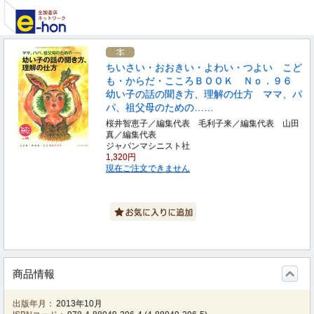
ちいさい・おおきい・よわい・つよい こど
も・からだ・こころＢＯＯＫ Ｎｏ．９６
幼い子の話の聞き方、理解の仕方 ママ、パ
パ、祖父母のための……
桜井智恵子／編集代表 毛利子来／編集代表 山田
真／編集代表
ジャパンマシニスト社
1,320円
現在ご注文できません
商品情報
出版年月：
2013年10月