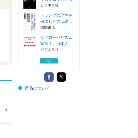
ビジネス社
トランプの理性を
破壊したのは誰...
徳間書店
反グローバリズム
宣言！ 日本人...
ビジネス社
第二次大戦・独裁
者の狡猾 共産...
ビジネス社
第二次世界大戦と
返品について
は何だったのか...
ＰＨＰ研究所
情報戦の現代史
長、イ
イスラエルとア...
ビジネス社
トランプの理性を
破壊したのは誰...