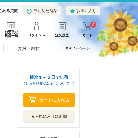
くある質問
最近見た商品
お気に入り
0
お受取り
ログイン
注文履歴
カート
店舗一覧
文具・雑貨
キャンペーン
通常１～２日で出荷
(！お盆時期の出荷について！)
カートに入れる
★お気に入りに追加