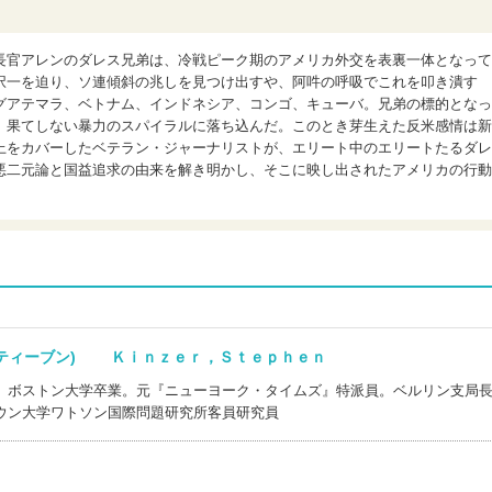
長官アレンのダレス兄弟は、冷戦ピーク期のアメリカ外交を表裏一体となって
択一を迫り、ソ連傾斜の兆しを見つけ出すや、阿吽の呼吸でこれを叩き潰す
グアテマラ、ベトナム、インドネシア、コンゴ、キューバ。兄弟の標的となっ
、果てしない暴力のスパイラルに落ち込んだ。このとき芽生えた反米感情は新
上をカバーしたベテラン・ジャーナリストが、エリート中のエリートたるダレ
悪二元論と国益追求の由来を解き明かし、そこに映し出されたアメリカの行動
スティーブン) Ｋｉｎｚｅｒ，Ｓｔｅｐｈｅｎ
。ボストン大学卒業。元『ニューヨーク・タイムズ』特派員。ベルリン支局
ウン大学ワトソン国際問題研究所客員研究員