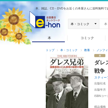
本、雑誌、CD・DVDをお近くの本屋さんに送料無料で
本
コミック
トップ
本・コミック
教養
ノンフィ
ダレ
戦争
スティー
出版社名
出版年月
ISBNコー
税込価格