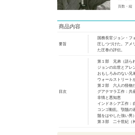
頁数・縦
商品内容
国務長官ジョン・フ
要旨
圧しつづけた。アメ
た圧巻の評伝。
第１部 兄弟（語ら
ジョンの出世とアレ
おもしろみのない兄
ウォールストリート
第２部 六人の怪物
目次
グアテマラ工作：共
非情と悪知恵
インドネシア工作：
コンゴ動乱、顎鬚の
鬚をはやした強い男
第３部 二十世紀（