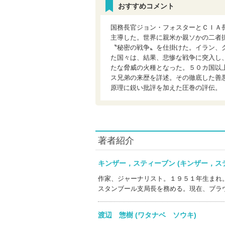
おすすめコメント
国務長官ジョン・フォスターとＣＩＡ
主導した。世界に親米か親ソかの二者
〝秘密の戦争〟を仕掛けた。イラン、
た国々は、結果、悲惨な戦争に突入し
たな脅威の火種となった。５０カ国以
ス兄弟の来歴を詳述。その徹底した善
原理に鋭い批評を加えた圧巻の評伝。
著者紹介
キンザー，スティーブン (キンザー，
作家、ジャーナリスト。１９５１年生まれ
スタンブール支局長を務める。現在、ブラ
渡辺 惣樹 (ワタナベ ソウキ)