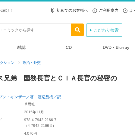
初めてのお客様へ
ご利用案内
よ
お届け！
こだわり検索
雑誌
CD
DVD・Blu-ray
クション
政治・外交
ス兄弟 国務長官とＣＩＡ長官の秘密の
ブン・キンザー／著 渡辺惣樹／訳
草思社
2015年11月
ド
978-4-7942-2166-7
（
4-7942-2166-5
）
4,070円