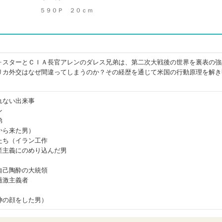
５９０Ｐ ２０ｃｍ
ォスターとＣＩＡ長官アレンのダレス兄弟は、第二次大戦後の世界を裏表の強
リカ外交はなぜ間違ってしまうのか？その経歴を通じて米国の行動原理を解き
れない出来事
ン
弟
から来た男）
たち（イラン工作
産主義にのめり込んだ男
自己陶酔の大統領
過激主義者
）
神の顔をした男）