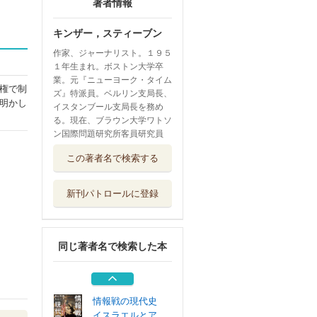
著者情報
キンザー，スティーブン
作家、ジャーナリスト。１９５
１年生まれ。ボストン大学卒
業。元『ニューヨーク・タイム
権で制
ズ』特派員。ベルリン支局長、
明かし
イスタンブール支局長を務め
る。現在、ブラウン大学ワトソ
ン国際問題研究所客員研究員
反グローバリズム
この著者名で検索する
宣言！ 日本人...
ビジネス社
新刊パトロールに登録
第二次大戦・独裁
者の狡猾 共産...
ビジネス社
同じ著者名で検索した本
第二次世界大戦と
は何だったのか...
ＰＨＰ研究所
情報戦の現代史
イスラエルとア...