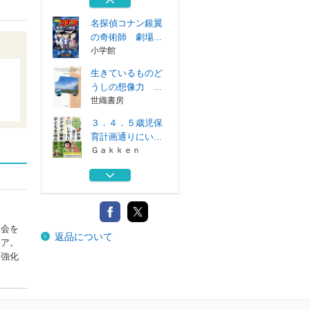
九州大学出版会
名探偵コナン銀翼
の奇術師 劇場...
小学館
生きているものど
うしの想像力 ...
世織書房
３．４．５歳児保
育計画通りにい...
Ｇａｋｋｅｎ
名探偵コナン銀翼
の奇術師 劇場...
小学館
保育実践へのエコ
大会を
返品について
ロジカル・アプ...
ニア。
九州大学出版会
・強化
名探偵コナン銀翼
の奇術師 劇場...
小学館