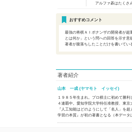
アルファ碁はたくさ
おすすめコメント
最強の将棋ＡＩポナンザの開発者が超
とは何か」という問への回答を示す意
著者が腹落ちしたことだけを書いてい
著者紹介
山本 一成 (ヤマモト イッセイ)
１９８５年生まれ。プロ棋士に初めて勝利
４連覇中。愛知学院大学特任准教授、東京
『人工知能はどのようにして「名人」を超
学習の本質』が初の著書となる（本データ