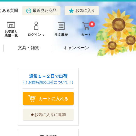
くある質問
最近見た商品
お気に入り
0
お受取り
ログイン
注文履歴
カート
店舗一覧
文具・雑貨
キャンペーン
通常１～２日で出荷
(！お盆時期の出荷について！)
カートに入れる
★お気に入りに追加