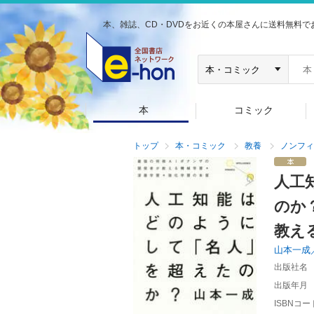
本、雑誌、CD・DVDをお近くの本屋さんに送料無料で
本
コミック
トップ
本・コミック
教養
ノンフィ
人工
のか
教え
山本一成
出版社名
出版年月
ISBNコー