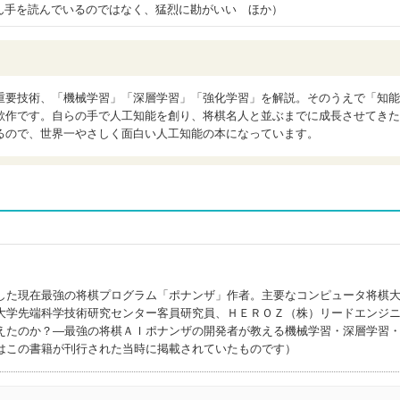
ん手を読んでいるのではなく、猛烈に勘がいい ほか）
重要技術、「機械学習」「深層学習」「強化学習」を解説。そのうえで「知能
欲作です。自らの手で人工知能を創り、将棋名人と並ぶまでに成長させてきた
るので、世界一やさしく面白い人工知能の本になっています。
した現在最強の将棋プログラム「ポナンザ」作者。主要なコンピュータ将棋
大学先端科学技術研究センター客員研究員、ＨＥＲＯＺ（株）リードエンジ
えたのか？―最強の将棋ＡＩポナンザの開発者が教える機械学習・深層学習
はこの書籍が刊行された当時に掲載されていたものです）