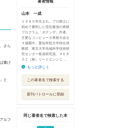
著者情報
山本 一成
１９８５年生まれ。プロ棋士に
初めて勝利した現在最強の将棋
プログラム「ポナンザ」作者。
主要なコンピュータ将棋大会を
４連覇中。愛知学院大学特任准
、さら
教授、東京大学先端科学技術研
究センター客員研究員、ＨＥＲ
ＯＺ（株）リードエンジニ …
ば書け
もっと詳しく
３．４．５歳児保
」と
この著者名で検索する
育計画通りにい...
Ｇａｋｋｅｎ
新刊パトロールに登録
名探偵コナン銀翼
の奇術師 劇場...
小学館
同じ著者名で検索した本
保育実践へのエコ
アルフ
ロジカル・アプ...