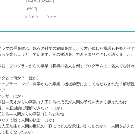
（
4-478-10254-6
）
1,650円
２８６Ｐ １９ｃｍ
グラマの手を離れ、既存の科学の範疇を超え、天才が残した棋譜も必要とせず
らも卒業しようとしています。その物語を、できる限りやさしく語りました。
学習―プログラマからの卒業（将棋の名人を倒すプログラムは、名人でなけれ
ータとは何か？ ほか）
ィープラーニング―科学からの卒業（機械学習によってもたらされた「解釈性
オフ
ナンザ ほか）
学習―天才からの卒業（人工知能の成長が人間の予想を大きく超えたわけ
長」を直感的に理解できない ほか）
工知能―人間からの卒業（知能と知性
ＤＣＡで戦う人間の棋士 ほか）
の人工知能と人間の世紀の一戦にはどんな意味があったのか？（人間を超えた
して強くなったのか