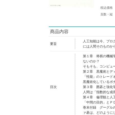
税込価格
頁数・縦
商品内容
人工知能は今、プロ
要旨
には人間そのものか
第１章 将棋の機械
ないのか？
そもそも、コンピュ
第２章 黒魔術とデ
「性能」のトレード
黒魔術化しているポ
目次
第３章 囲碁と強化
人間は「指数的な成
第４章 倫理観と人
「中間の目的」とＰ
巻末付録 グーグル
ァ碁は、どのように